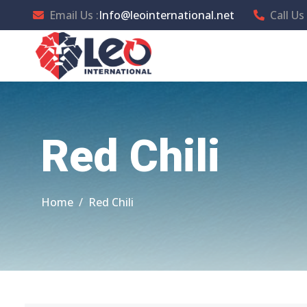
Email Us :
Info@leointernational.net
Call Us 
Red Chili
Home
Red Chili