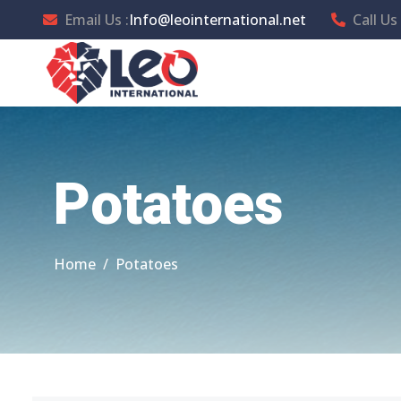
Email Us :
Info@leointernational.net
Call Us 
Potatoes
Home
Potatoes