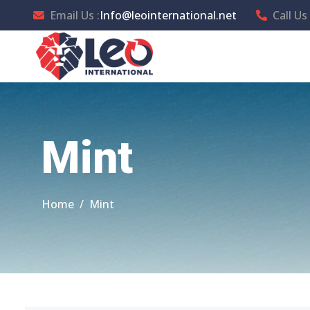
Email Us :
Info@leointernational.net
Call Us 
Mint
Home
Mint