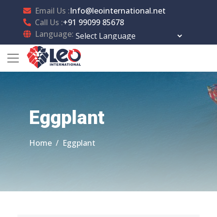
Email Us :
Info@leointernational.net
Call Us :
+91 99099 85678
Language:
Powered by
Translate
Eggplant
Home
Eggplant